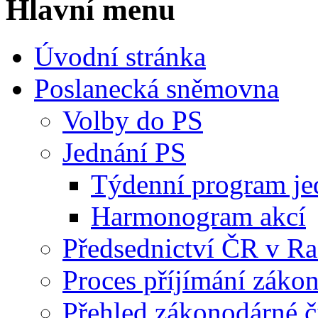
Hlavní menu
Úvodní stránka
Poslanecká sněmovna
Volby do PS
Jednání PS
Týdenní program je
Harmonogram akcí
Předsednictví ČR v R
Proces příjímání záko
Přehled zákonodárné č