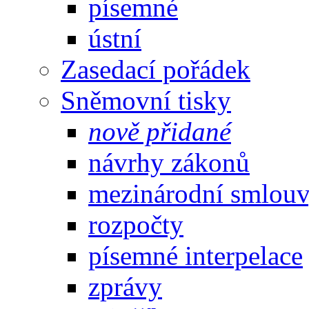
písemné
ústní
Zasedací pořádek
Sněmovní tisky
nově přidané
návrhy zákonů
mezinárodní smlou
rozpočty
písemné interpelace
zprávy