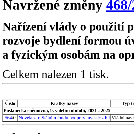
Navržené změny
468/
Nařízení vlády o použití 
rozvoje bydlení formou 
a fyzickým osobám na op
Celkem nalezen 1 tisk.
Číslo
Krátký název
Typ t
Poslanecká sněmovna, 9. volební období, 2021 - 2025
564
/0
Novela z. o Státním fondu podpory investic - RJ
Vládní náv