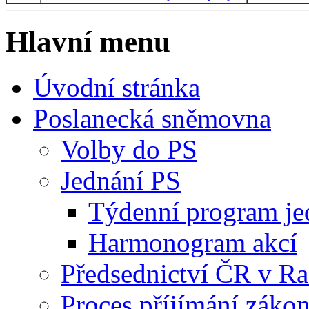
Hlavní menu
Úvodní stránka
Poslanecká sněmovna
Volby do PS
Jednání PS
Týdenní program je
Harmonogram akcí
Předsednictví ČR v R
Proces příjímání záko