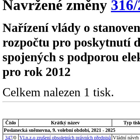
Navržené změny
316/
Nařízení vlády o stanoven
rozpočtu pro poskytnutí 
spojených s podporou ele
pro rok 2012
Celkem nalezen 1 tisk.
Číslo
Krátký název
Typ tis
Poslanecká sněmovna, 9. volební období, 2021 - 2025
347
/0
Vl.n.z.o zrušení obsoletních právních předpisů
Vládní návrh