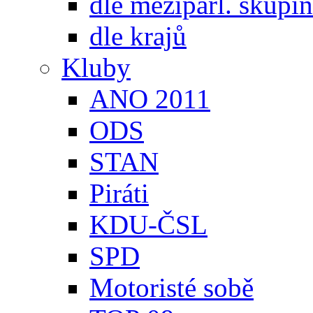
dle meziparl. skupin
dle krajů
Kluby
ANO 2011
ODS
STAN
Piráti
KDU-ČSL
SPD
Motoristé sobě