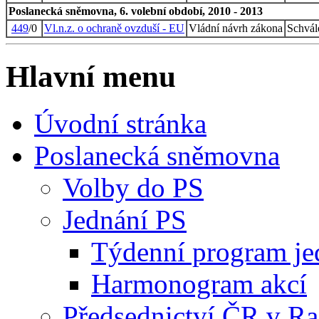
Poslanecká sněmovna, 6. volební období, 2010 - 2013
449
/0
Vl.n.z. o ochraně ovzduší - EU
Vládní návrh zákona
Schvál
Hlavní menu
Úvodní stránka
Poslanecká sněmovna
Volby do PS
Jednání PS
Týdenní program je
Harmonogram akcí
Předsednictví ČR v R