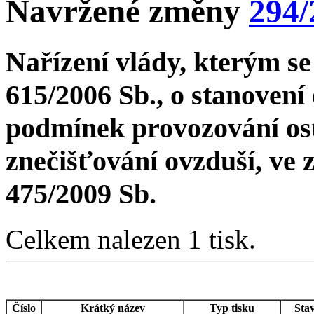
Navržené změny
294/
Nařízení vlády, kterým se
615/2006 Sb., o stanovení 
podmínek provozování ost
znečišťování ovzduší, ve z
475/2009 Sb.
Celkem nalezen 1 tisk.
Číslo
Krátký název
Typ tisku
Sta