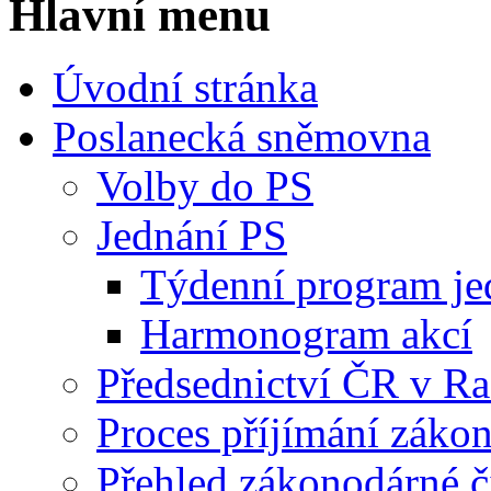
Hlavní menu
Úvodní stránka
Poslanecká sněmovna
Volby do PS
Jednání PS
Týdenní program je
Harmonogram akcí
Předsednictví ČR v R
Proces příjímání záko
Přehled zákonodárné č