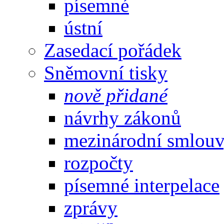
písemné
ústní
Zasedací pořádek
Sněmovní tisky
nově přidané
návrhy zákonů
mezinárodní smlou
rozpočty
písemné interpelace
zprávy