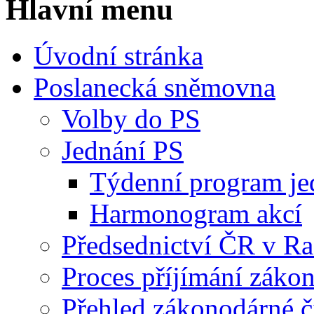
Hlavní menu
Úvodní stránka
Poslanecká sněmovna
Volby do PS
Jednání PS
Týdenní program je
Harmonogram akcí
Předsednictví ČR v R
Proces příjímání záko
Přehled zákonodárné č