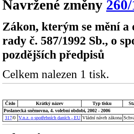
Navržené změny
260/
Zákon, kterým se mění a 
rady č. 587/1992 Sb., o sp
pozdějších předpisů
Celkem nalezen 1 tisk.
Číslo
Krátký název
Typ tisku
St
Poslanecká sněmovna, 4. volební období, 2002 - 2006
317
/0
V.n.z. o spotřebních daních - EU
Vládní návrh zákona
Schv