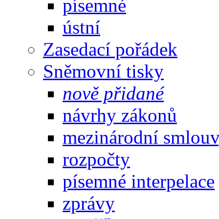
písemné
ústní
Zasedací pořádek
Sněmovní tisky
nově přidané
návrhy zákonů
mezinárodní smlou
rozpočty
písemné interpelace
zprávy