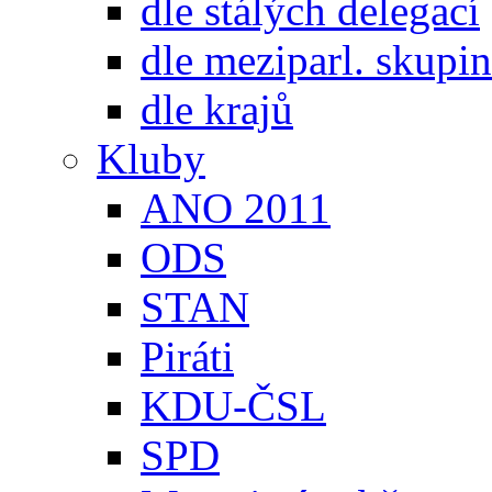
dle stálých delegací
dle meziparl. skupin
dle krajů
Kluby
ANO 2011
ODS
STAN
Piráti
KDU-ČSL
SPD