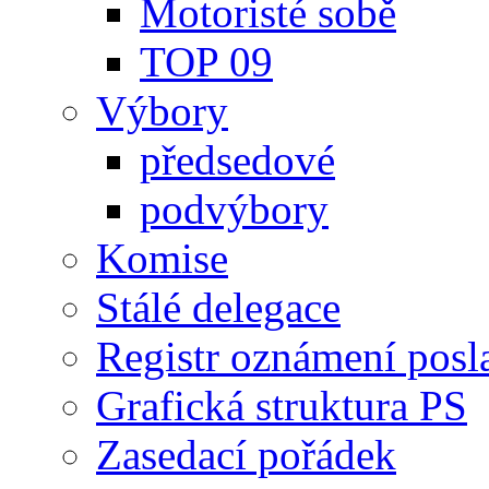
Motoristé sobě
TOP 09
Výbory
předsedové
podvýbory
Komise
Stálé delegace
Registr oznámení posl
Grafická struktura PS
Zasedací pořádek