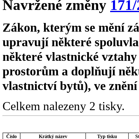
Navržené změny
171/
Zákon, kterým se mění zá
upravují některé spoluvl
některé vlastnické vztah
prostorům a doplňují něk
vlastnictví bytů), ve zněn
Celkem nalezeny 2 tisky.
Číslo
Krátký název
Typ tisku
S