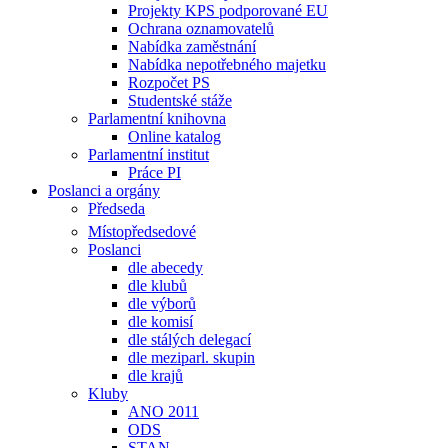
Projekty KPS podporované EU
Ochrana oznamovatelů
Nabídka zaměstnání
Nabídka nepotřebného majetku
Rozpočet PS
Studentské stáže
Parlamentní knihovna
Online katalog
Parlamentní institut
Práce PI
Poslanci a orgány
Předseda
Místopředsedové
Poslanci
dle abecedy
dle klubů
dle výborů
dle komisí
dle stálých delegací
dle meziparl. skupin
dle krajů
Kluby
ANO 2011
ODS
STAN