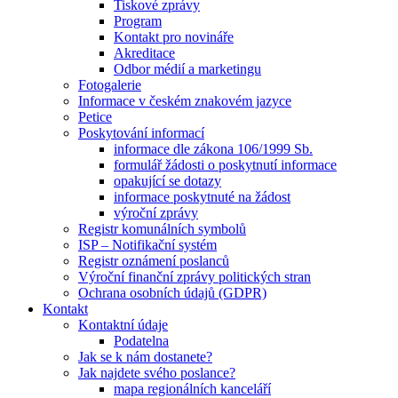
Tiskové zprávy
Program
Kontakt pro novináře
Akreditace
Odbor médií a marketingu
Fotogalerie
Informace v českém znakovém jazyce
Petice
Poskytování informací
informace dle zákona 106/1999 Sb.
formulář žádosti o poskytnutí informace
opakující se dotazy
informace poskytnuté na žádost
výroční zprávy
Registr komunálních symbolů
ISP – Notifikační systém
Registr oznámení poslanců
Výroční finanční zprávy politických stran
Ochrana osobních údajů (GDPR)
Kontakt
Kontaktní údaje
Podatelna
Jak se k nám dostanete?
Jak najdete svého poslance?
mapa regionálních kanceláří