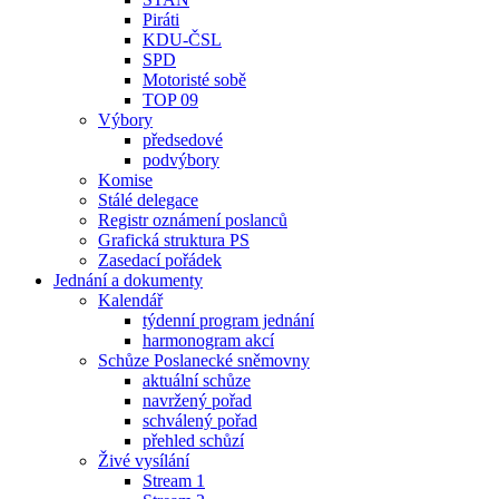
Piráti
KDU-ČSL
SPD
Motoristé sobě
TOP 09
Výbory
předsedové
podvýbory
Komise
Stálé delegace
Registr oznámení poslanců
Grafická struktura PS
Zasedací pořádek
Jednání a dokumenty
Kalendář
týdenní program jednání
harmonogram akcí
Schůze Poslanecké sněmovny
aktuální schůze
navržený pořad
schválený pořad
přehled schůzí
Živé vysílání
Stream 1