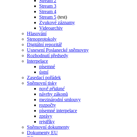
Stream 2
Stream 3
Stream 4
Stream 5
(test)
Zvukové záznamy
Videoarchiv
Hlasování
Stenoprotokoly
Digitální repozitář
Usnesení Poslanecké sněmovny
Rozhodnutí předsedy
Interpelace
písemné
ústní
Zasedací pořádek
Sněmovní tisky
nově přidané
návrhy zákonů
mezinárodní smlouvy
rozpočty
písemné interpelace
zprávy
rejstříky
Sněmovní dokumenty
Dokumenty EU