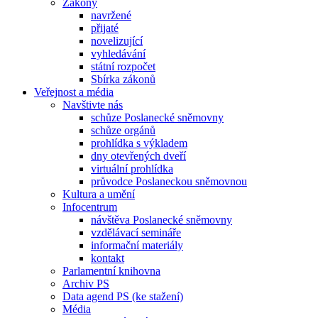
Zákony
navržené
přijaté
novelizující
vyhledávání
státní rozpočet
Sbírka zákonů
Veřejnost a média
Navštivte nás
schůze Poslanecké sněmovny
schůze orgánů
prohlídka s výkladem
dny otevřených dveří
virtuální prohlídka
průvodce Poslaneckou sněmovnou
Kultura a umění
Infocentrum
návštěva Poslanecké sněmovny
vzdělávací semináře
informační materiály
kontakt
Parlamentní knihovna
Archiv PS
Data agend PS (ke stažení)
Média