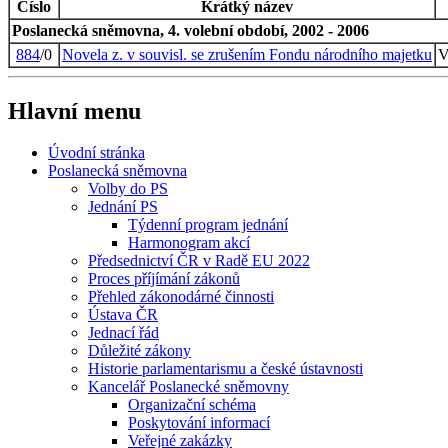
Číslo
Krátký název
Poslanecká sněmovna, 4. volební období, 2002 - 2006
884
/0
Novela z. v souvisl. se zrušením Fondu národního majetku
V
Hlavní menu
Úvodní stránka
Poslanecká sněmovna
Volby do PS
Jednání PS
Týdenní program jednání
Harmonogram akcí
Předsednictví ČR v Radě EU 2022
Proces příjímání zákonů
Přehled zákonodárné činnosti
Ústava ČR
Jednací řád
Důležité zákony
Historie parlamentarismu a české ústavnosti
Kancelář Poslanecké sněmovny
Organizační schéma
Poskytování informací
Veřejné zakázky