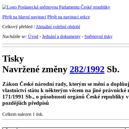
Přejít na hlavní navigaci
Přejít na navigaci sekce
Celkový přehled /
Aktuální volební období
Nacházíte se:
Úvod
›
Jednání a dokumenty
›
Sněmovní tisky
Tisky
Navržené změny
282/1992
Sb.
Zákon České národní rady, kterým se mění a doplňuj
vlastnictví státu k některým věcem na jiné právnické
171/1991 Sb., o působnosti orgánů České republiky v
pozdějších předpisů
Celkem nalezen 1 tisk.