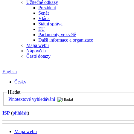
Užitečné odkazy
Prezident
Senát
Vláda
Státní správa
EU
Parlamenty ve světě
Další informace a organizace
Mapa webu
Nápověda
Časté dotazy
English
Česky
Hledat
Plnotextové vyhledávání
ISP
(
příhlásit
)
Mapa webu