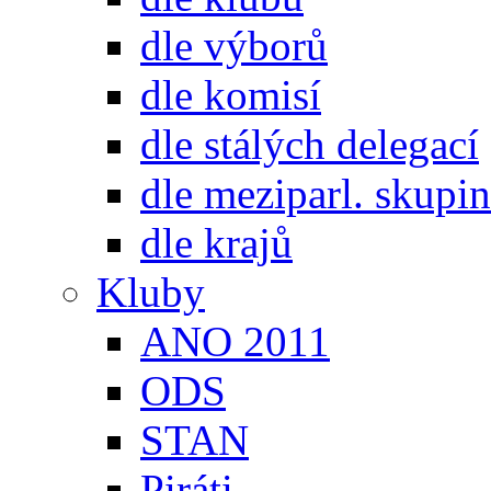
dle výborů
dle komisí
dle stálých delegací
dle meziparl. skupin
dle krajů
Kluby
ANO 2011
ODS
STAN
Piráti