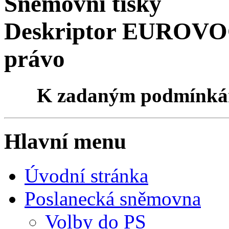
Sněmovní tisky
Deskriptor EUROVOC
právo
K zadaným podmínk
Hlavní menu
Úvodní stránka
Poslanecká sněmovna
Volby do PS