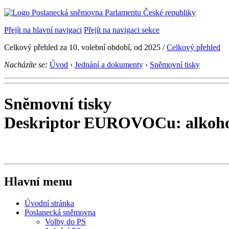
Přejít na hlavní navigaci
Přejít na navigaci sekce
Celkový přehled za 10. volební období, od 2025 /
Celkový přehled
Nacházíte se:
Úvod
›
Jednání a dokumenty
›
Sněmovní tisky
Sněmovní tisky
Deskriptor EUROVOCu: alkoho
Hlavní menu
Úvodní stránka
Poslanecká sněmovna
Volby do PS