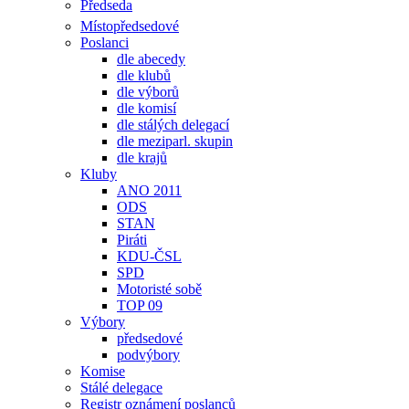
Předseda
Místopředsedové
Poslanci
dle abecedy
dle klubů
dle výborů
dle komisí
dle stálých delegací
dle meziparl. skupin
dle krajů
Kluby
ANO 2011
ODS
STAN
Piráti
KDU-ČSL
SPD
Motoristé sobě
TOP 09
Výbory
předsedové
podvýbory
Komise
Stálé delegace
Registr oznámení poslanců