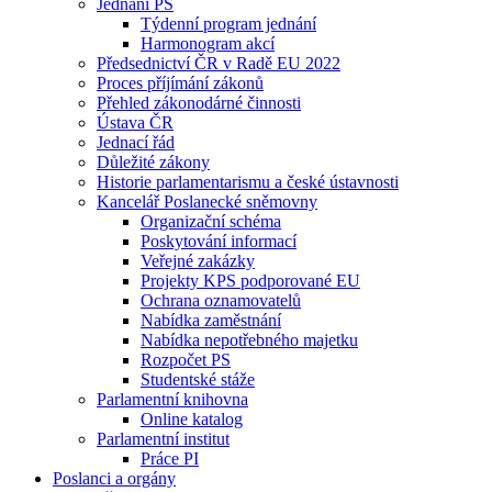
Jednání PS
Týdenní program jednání
Harmonogram akcí
Předsednictví ČR v Radě EU 2022
Proces příjímání zákonů
Přehled zákonodárné činnosti
Ústava ČR
Jednací řád
Důležité zákony
Historie parlamentarismu a české ústavnosti
Kancelář Poslanecké sněmovny
Organizační schéma
Poskytování informací
Veřejné zakázky
Projekty KPS podporované EU
Ochrana oznamovatelů
Nabídka zaměstnání
Nabídka nepotřebného majetku
Rozpočet PS
Studentské stáže
Parlamentní knihovna
Online katalog
Parlamentní institut
Práce PI
Poslanci a orgány