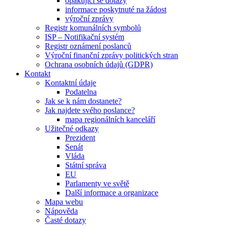
opakující se dotazy
informace poskytnuté na žádost
výroční zprávy
Registr komunálních symbolů
ISP – Notifikační systém
Registr oznámení poslanců
Výroční finanční zprávy politických stran
Ochrana osobních údajů (GDPR)
Kontakt
Kontaktní údaje
Podatelna
Jak se k nám dostanete?
Jak najdete svého poslance?
mapa regionálních kanceláří
Užitečné odkazy
Prezident
Senát
Vláda
Státní správa
EU
Parlamenty ve světě
Další informace a organizace
Mapa webu
Nápověda
Časté dotazy