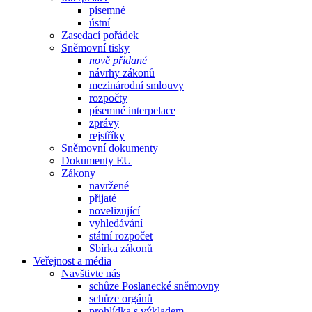
písemné
ústní
Zasedací pořádek
Sněmovní tisky
nově přidané
návrhy zákonů
mezinárodní smlouvy
rozpočty
písemné interpelace
zprávy
rejstříky
Sněmovní dokumenty
Dokumenty EU
Zákony
navržené
přijaté
novelizující
vyhledávání
státní rozpočet
Sbírka zákonů
Veřejnost a média
Navštivte nás
schůze Poslanecké sněmovny
schůze orgánů
prohlídka s výkladem