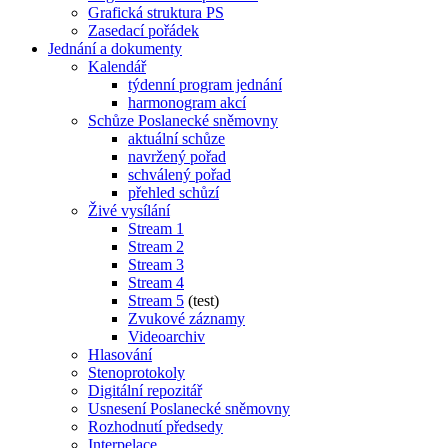
Grafická struktura PS
Zasedací pořádek
Jednání a dokumenty
Kalendář
týdenní program jednání
harmonogram akcí
Schůze Poslanecké sněmovny
aktuální schůze
navržený pořad
schválený pořad
přehled schůzí
Živé vysílání
Stream 1
Stream 2
Stream 3
Stream 4
Stream 5
(test)
Zvukové záznamy
Videoarchiv
Hlasování
Stenoprotokoly
Digitální repozitář
Usnesení Poslanecké sněmovny
Rozhodnutí předsedy
Interpelace