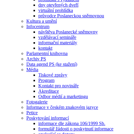
dny otevřených dveří
virtuální prohlídka
průvodce Poslaneckou sněmovnou
Kultura a umění
Infocentrum
návštěva Poslanecké sněmovny
vzdělávací semináře
informační materiály
kontakt
Parlamentní knihovna
Archiv PS
Data agend PS (ke stažení)
Média
Tiskové zprávy
Program
Kontakt pro novináře
Akreditace
Odbor médií a marketingu
Fotogalerie
Informace v českém znakovém jazyce
Petice
Poskytování informací
informace dle zákona 106/1999 Sb.
formulář žádosti o poskytnutí informace