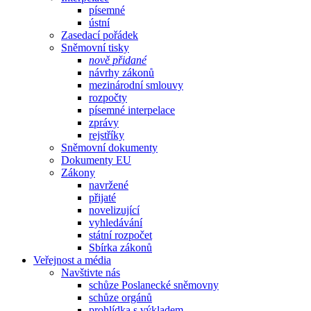
písemné
ústní
Zasedací pořádek
Sněmovní tisky
nově přidané
návrhy zákonů
mezinárodní smlouvy
rozpočty
písemné interpelace
zprávy
rejstříky
Sněmovní dokumenty
Dokumenty EU
Zákony
navržené
přijaté
novelizující
vyhledávání
státní rozpočet
Sbírka zákonů
Veřejnost a média
Navštivte nás
schůze Poslanecké sněmovny
schůze orgánů
prohlídka s výkladem