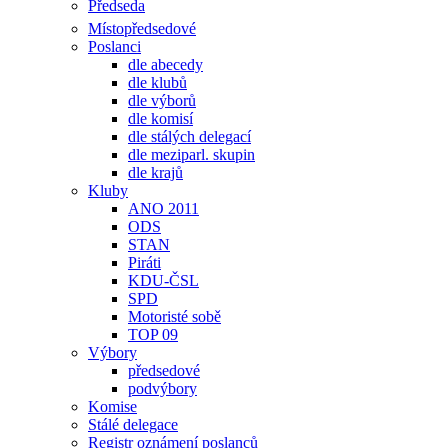
Předseda
Místopředsedové
Poslanci
dle abecedy
dle klubů
dle výborů
dle komisí
dle stálých delegací
dle meziparl. skupin
dle krajů
Kluby
ANO 2011
ODS
STAN
Piráti
KDU-ČSL
SPD
Motoristé sobě
TOP 09
Výbory
předsedové
podvýbory
Komise
Stálé delegace
Registr oznámení poslanců