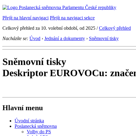
Přejít na hlavní navigaci
Přejít na navigaci sekce
Celkový přehled za 10. volební období, od 2025 /
Celkový přehled
Nacházíte se:
Úvod
›
Jednání a dokumenty
›
Sněmovní tisky
Sněmovní tisky
Deskriptor EUROVOCu: značení
Hlavní menu
Úvodní stránka
Poslanecká sněmovna
Volby do PS