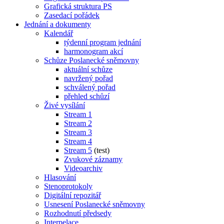
Grafická struktura PS
Zasedací pořádek
Jednání a dokumenty
Kalendář
týdenní program jednání
harmonogram akcí
Schůze Poslanecké sněmovny
aktuální schůze
navržený pořad
schválený pořad
přehled schůzí
Živé vysílání
Stream 1
Stream 2
Stream 3
Stream 4
Stream 5
(test)
Zvukové záznamy
Videoarchiv
Hlasování
Stenoprotokoly
Digitální repozitář
Usnesení Poslanecké sněmovny
Rozhodnutí předsedy
Interpelace