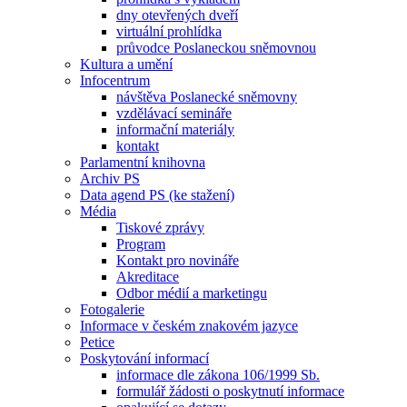
dny otevřených dveří
virtuální prohlídka
průvodce Poslaneckou sněmovnou
Kultura a umění
Infocentrum
návštěva Poslanecké sněmovny
vzdělávací semináře
informační materiály
kontakt
Parlamentní knihovna
Archiv PS
Data agend PS (ke stažení)
Média
Tiskové zprávy
Program
Kontakt pro novináře
Akreditace
Odbor médií a marketingu
Fotogalerie
Informace v českém znakovém jazyce
Petice
Poskytování informací
informace dle zákona 106/1999 Sb.
formulář žádosti o poskytnutí informace