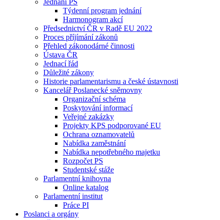
Jednání PS
Týdenní program jednání
Harmonogram akcí
Předsednictví ČR v Radě EU 2022
Proces příjímání zákonů
Přehled zákonodárné činnosti
Ústava ČR
Jednací řád
Důležité zákony
Historie parlamentarismu a české ústavnosti
Kancelář Poslanecké sněmovny
Organizační schéma
Poskytování informací
Veřejné zakázky
Projekty KPS podporované EU
Ochrana oznamovatelů
Nabídka zaměstnání
Nabídka nepotřebného majetku
Rozpočet PS
Studentské stáže
Parlamentní knihovna
Online katalog
Parlamentní institut
Práce PI
Poslanci a orgány