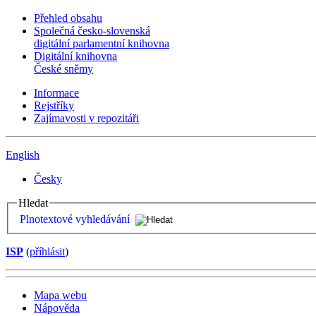
Přehled obsahu
Společná česko-slovenská
digitální parlamentní knihovna
Digitální knihovna
České sněmy
Informace
Rejstříky
Zajímavosti v repozitáři
English
Česky
Hledat
Plnotextové vyhledávání
ISP
(
příhlásit
)
Mapa webu
Nápověda