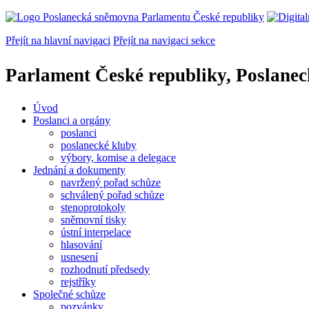
Přejít na hlavní navigaci
Přejít na navigaci sekce
Parlament České republiky, Poslane
Úvod
Poslanci a orgány
poslanci
poslanecké kluby
výbory, komise a delegace
Jednání a dokumenty
navržený pořad schůze
schválený pořad schůze
stenoprotokoly
sněmovní tisky
ústní interpelace
hlasování
usnesení
rozhodnutí předsedy
rejstříky
Společné schůze
pozvánky