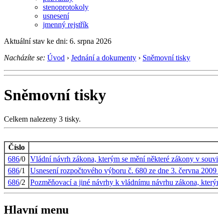
stenoprotokoly
usnesení
jmenný rejstřík
Aktuální stav ke dni: 6. srpna 2026
Nacházíte se:
Úvod
›
Jednání a dokumenty
›
Sněmovní tisky
Sněmovní tisky
Celkem nalezeny 3 tisky.
Číslo
686
/0
Vládní návrh zákona, kterým se mění některé zákony v souvis
686
/1
Usnesení rozpočtového výboru č. 680 ze dne 3. června 2009 
686
/2
Pozměňovací a jiné návrhy k vládnímu návrhu zákona, kterým
Hlavní menu