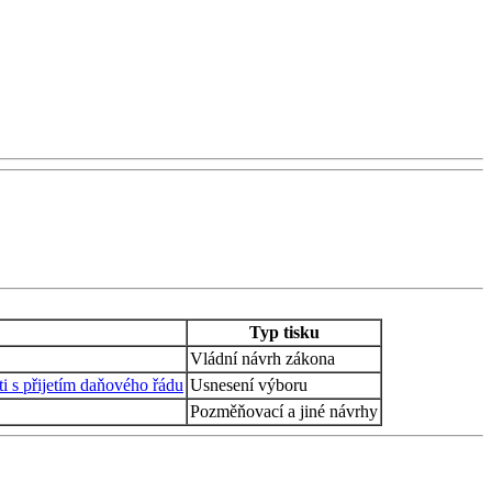
Typ tisku
Vládní návrh zákona
i s přijetím daňového řádu
Usnesení výboru
Pozměňovací a jiné návrhy