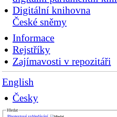
Digitální knihovna
České sněmy
Informace
Rejstříky
Zajímavosti v repozitáři
English
Česky
Hledat
Plnotextové vyhledávání