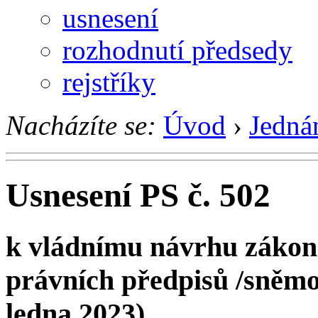
usnesení
rozhodnutí předsedy
rejstříky
Nacházíte se:
Úvod
›
Jedná
Usnesení PS č. 502
k vládnímu návrhu zákona
právních předpisů /sněmovn
ledna 2023)