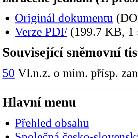
Originál dokumentu
(DO
Verze PDF
(199.7 KB, 1 
Související sněmovní ti
50
Vl.n.z. o mim. přísp. zam
Hlavní menu
Přehled obsahu
Společná česko-slovensk