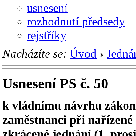
usnesení
rozhodnutí předsedy
rejstříky
Nacházíte se:
Úvod
›
Jedná
Usnesení PS č. 50
k vládnímu návrhu záko
zaměstnanci při nařízené 
zkrácené jednání (1. pros