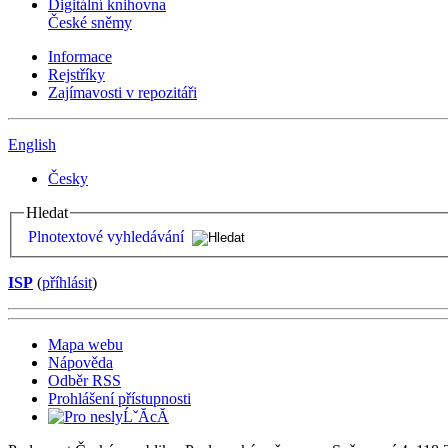
Digitální knihovna
České sněmy
Informace
Rejstříky
Zajímavosti v repozitáři
English
Česky
Hledat
Plnotextové vyhledávání
ISP
(
příhlásit
)
Mapa webu
Nápověda
Odběr RSS
Prohlášení přístupnosti