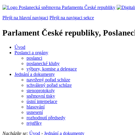
Přejít na hlavní navigaci
Přejít na navigaci sekce
Parlament České republiky, Poslane
Úvod
Poslanci a orgány
poslanci
poslanecké kluby
výbory, komise a delegace
Jednání a dokumenty
navržený pořad schůze
schválený pořad schůze
stenoprotokoly
sněmovní tisky
ústní interpelace
hlasování
usnesení
rozhodnutí předsedy
rejstříky
Nacházíte se:
Úvod
›
Jednání a dokumenty