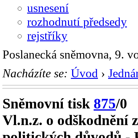
usnesení
rozhodnutí předsedy
rejstříky
Poslanecká sněmovna, 9. vo
Nacházíte se:
Úvod
›
Jedná
Sněmovní tisk
875
/0
Vl.n.z. o odškodnění 
politických důvodů -