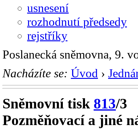
usnesení
rozhodnutí předsedy
rejstříky
Poslanecká sněmovna, 9. vo
Nacházíte se:
Úvod
›
Jedná
Sněmovní tisk
813
/3
Pozměňovací a jiné ná