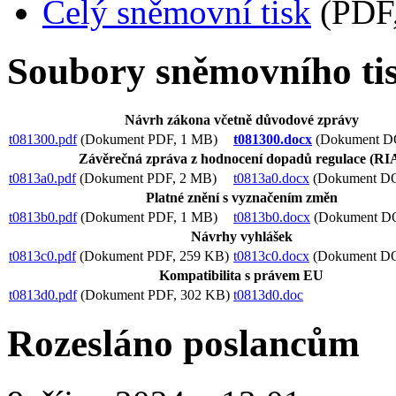
Celý sněmovní tisk
(PDF
Soubory sněmovního ti
Návrh zákona včetně důvodové zprávy
t081300.pdf
(Dokument PDF, 1 MB)
t081300.docx
(Dokument D
Závěrečná zpráva z hodnocení dopadů regulace (R
t0813a0.pdf
(Dokument PDF, 2 MB)
t0813a0.docx
(Dokument D
Platné znění s vyznačením změn
t0813b0.pdf
(Dokument PDF, 1 MB)
t0813b0.docx
(Dokument D
Návrhy vyhlášek
t0813c0.pdf
(Dokument PDF, 259 KB)
t0813c0.docx
(Dokument D
Kompatibilita s právem EU
t0813d0.pdf
(Dokument PDF, 302 KB)
t0813d0.doc
Rozesláno poslancům