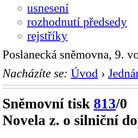
usnesení
rozhodnutí předsedy
rejstříky
Poslanecká sněmovna, 9. vo
Nacházíte se:
Úvod
›
Jedná
Sněmovní tisk
813
/0
Novela z. o silniční d