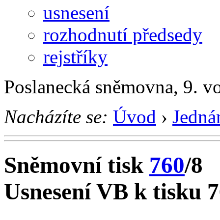
usnesení
rozhodnutí předsedy
rejstříky
Poslanecká sněmovna, 9. vo
Nacházíte se:
Úvod
›
Jedná
Sněmovní tisk
760
/8
Usnesení VB k tisku 7