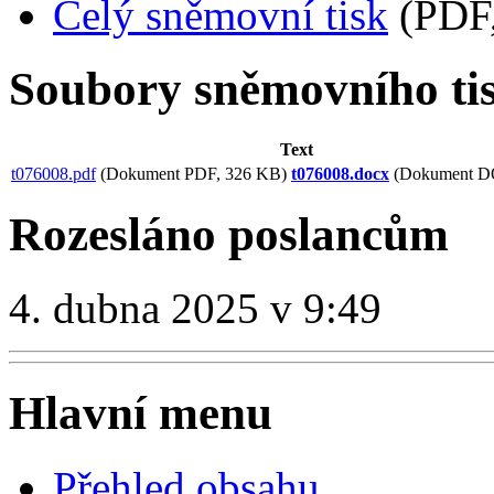
Celý sněmovní tisk
(PDF,
Soubory sněmovního ti
Text
t076008.pdf
(Dokument PDF, 326 KB)
t076008.docx
(Dokument D
Rozesláno poslancům
4. dubna 2025 v 9:49
Hlavní menu
Přehled obsahu