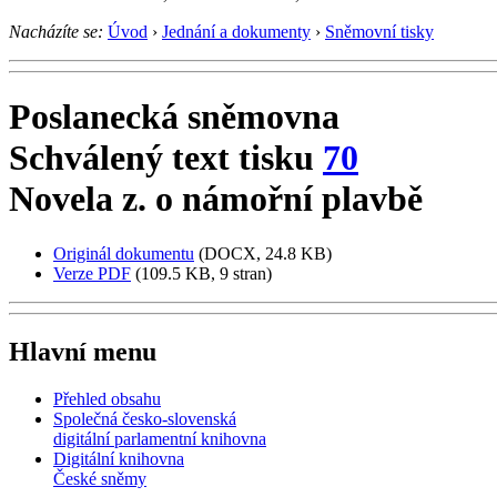
Nacházíte se:
Úvod
›
Jednání a dokumenty
›
Sněmovní tisky
Poslanecká sněmovna
Schválený text tisku
70
Novela z. o námořní plavbě
Originál dokumentu
(DOCX, 24.8 KB)
Verze PDF
(109.5 KB, 9 stran)
Hlavní menu
Přehled obsahu
Společná česko-slovenská
digitální parlamentní knihovna
Digitální knihovna
České sněmy