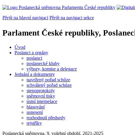
Přejít na hlavní navigaci
Přejít na navigaci sekce
Parlament České republiky, Poslane
Úvod
Poslanci a orgány
poslanci
poslanecké kluby
výbory, komise a delegace
Jednání a dokumenty
navržený pořad schůze
schválený pořad schůze
stenoprotokoly
sněmovní tisky
ústní interpelace
hlasování
usnesení
rozhodnutí předsedy
rejstříky
Poslanecká sněmovna, 9. volební období, 2021-2025