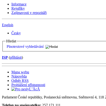
Informace
Rejstříky
Zajímavosti v repozitáři
English
Česky
Hledat
Plnotextové vyhledávání
ISP
(
příhlásit
)
Mapa webu
Nápověda
Odběr RSS
Prohlášení přístupnosti
Parlament České republiky, Poslanecká sněmovna, Sněmovní 4, 118 2
Telefon na spojovatelku:
257 171 111