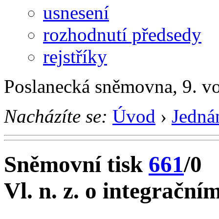
usnesení
rozhodnutí předsedy
rejstříky
Poslanecká sněmovna, 9. vo
Nacházíte se:
Úvod
›
Jedná
Sněmovní tisk
661
/0
Vl. n. z. o integračn