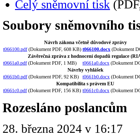
Celý sněmovní tisk
(PDF,
Soubory sněmovního ti
Návrh zákona včetně důvodové zprávy
t066100.pdf
(Dokument PDF, 608 KB)
t066100.docx
(Dokument D
Závěrečná zpráva z hodnocení dopadů regulace (R
t0661a0.pdf
(Dokument PDF, 1 MB)
t0661a0.docx
(Dokument D
Návrhy vyhlášek
t0661b0.pdf
(Dokument PDF, 92 KB)
t0661b0.docx
(Dokument D
Kompatibilita s právem EU
t0661c0.pdf
(Dokument PDF, 156 KB)
t0661c0.docx
(Dokument D
Rozesláno poslancům
28. března 2024 v 16:17