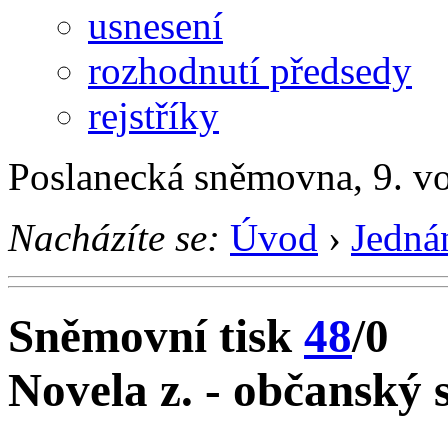
usnesení
rozhodnutí předsedy
rejstříky
Poslanecká sněmovna, 9. vo
Nacházíte se:
Úvod
›
Jedná
Sněmovní tisk
48
/0
Novela z. - občanský 