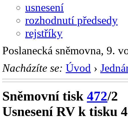
usnesení
rozhodnutí předsedy
rejstříky
Poslanecká sněmovna, 9. vo
Nacházíte se:
Úvod
›
Jedná
Sněmovní tisk
472
/2
Usnesení RV k tisku 