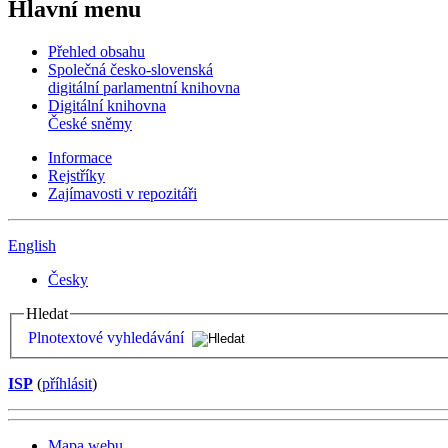
Hlavní menu
Přehled obsahu
Společná česko-slovenská
digitální parlamentní knihovna
Digitální knihovna
České sněmy
Informace
Rejstříky
Zajímavosti v repozitáři
English
Česky
Hledat
Plnotextové vyhledávání
ISP
(
příhlásit
)
Mapa webu