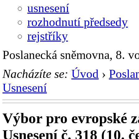
usnesení
rozhodnutí předsedy
rejstříky
Poslanecká sněmovna, 8. v
Nacházíte se:
Úvod
›
Posla
Usnesení
Výbor pro evropské zá
Usnesení č. 318 (10. 