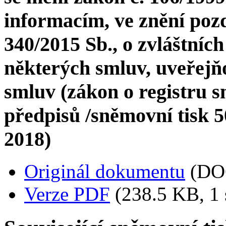
informacím, ve znění pozd
340/2015 Sb., o zvláštníc
některých smluv, uveřejňo
smluv (zákon o registru s
předpisů /sněmovní tisk 50
2018)
Originál dokumentu
(DO
Verze PDF
(238.5 KB, 1 