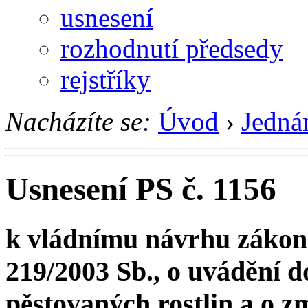
usnesení
rozhodnutí předsedy
rejstříky
Nacházíte se:
Úvod
›
Jedná
Usnesení PS č. 1156
k vládnímu návrhu zákona
219/2003 Sb., o uvádění d
pěstovaných rostlin a o 