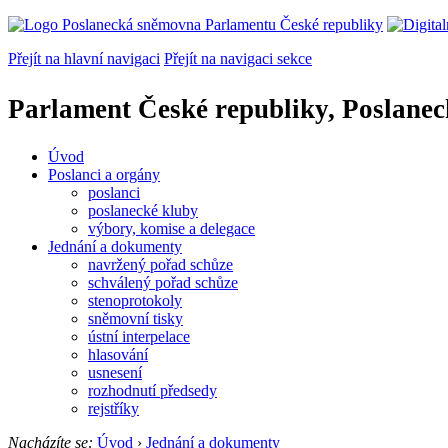
Přejít na hlavní navigaci
Přejít na navigaci sekce
Parlament České republiky, Poslane
Úvod
Poslanci a orgány
poslanci
poslanecké kluby
výbory, komise a delegace
Jednání a dokumenty
navržený pořad schůze
schválený pořad schůze
stenoprotokoly
sněmovní tisky
ústní interpelace
hlasování
usnesení
rozhodnutí předsedy
rejstříky
Nacházíte se:
Úvod
›
Jednání a dokumenty