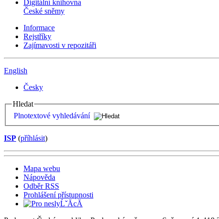
Digitální knihovna
České sněmy
Informace
Rejstříky
Zajímavosti v repozitáři
English
Česky
Hledat
Plnotextové vyhledávání
ISP
(
příhlásit
)
Mapa webu
Nápověda
Odběr RSS
Prohlášení přístupnosti