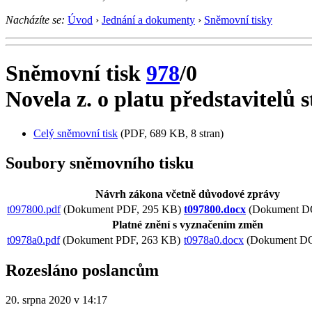
Nacházíte se:
Úvod
›
Jednání a dokumenty
›
Sněmovní tisky
Sněmovní tisk
978
/0
Novela z. o platu představitelů 
Celý sněmovní tisk
(PDF, 689 KB, 8 stran)
Soubory sněmovního tisku
Návrh zákona včetně důvodové zprávy
t097800.pdf
(Dokument PDF, 295 KB)
t097800.docx
(Dokument D
Platné znění s vyznačením změn
t0978a0.pdf
(Dokument PDF, 263 KB)
t0978a0.docx
(Dokument D
Rozesláno poslancům
20. srpna 2020 v 14:17