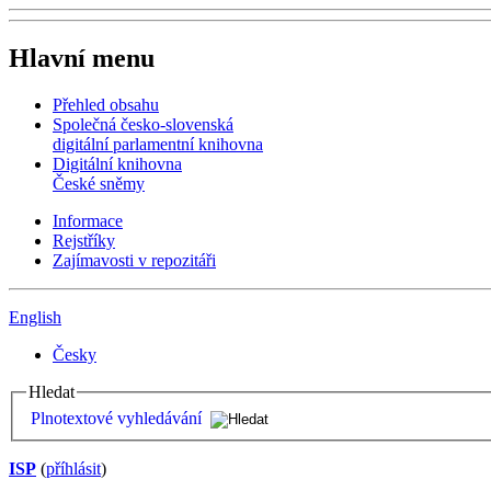
Hlavní menu
Přehled obsahu
Společná česko-slovenská
digitální parlamentní knihovna
Digitální knihovna
České sněmy
Informace
Rejstříky
Zajímavosti v repozitáři
English
Česky
Hledat
Plnotextové vyhledávání
ISP
(
příhlásit
)