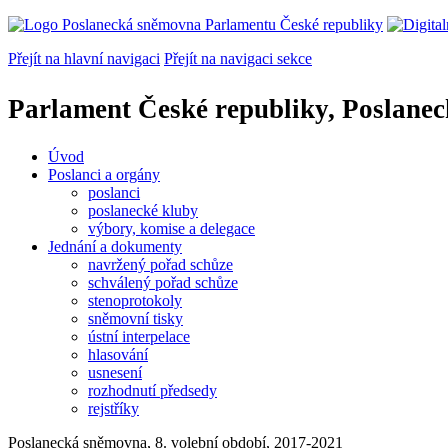
Přejít na hlavní navigaci
Přejít na navigaci sekce
Parlament České republiky, Poslane
Úvod
Poslanci a orgány
poslanci
poslanecké kluby
výbory, komise a delegace
Jednání a dokumenty
navržený pořad schůze
schválený pořad schůze
stenoprotokoly
sněmovní tisky
ústní interpelace
hlasování
usnesení
rozhodnutí předsedy
rejstříky
Poslanecká sněmovna, 8. volební období, 2017-2021