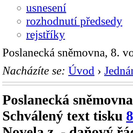
usnesení
rozhodnutí předsedy
rejstříky
Poslanecká sněmovna, 8. v
Nacházíte se:
Úvod
›
Jedná
Poslanecká sněmovna
Schválený text tisku
Novela z. - daňový řá