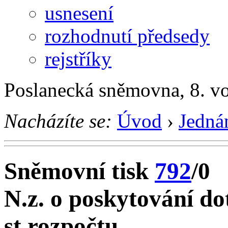
usnesení
rozhodnutí předsedy
rejstříky
Poslanecká sněmovna, 8. v
Nacházíte se:
Úvod
›
Jedná
Sněmovní tisk
792
/0
N.z. o poskytování do
st.rozpočtu