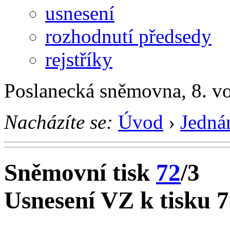
usnesení
rozhodnutí předsedy
rejstříky
Poslanecká sněmovna, 8. v
Nacházíte se:
Úvod
›
Jedná
Sněmovní tisk
72
/3
Usnesení VZ k tisku 7