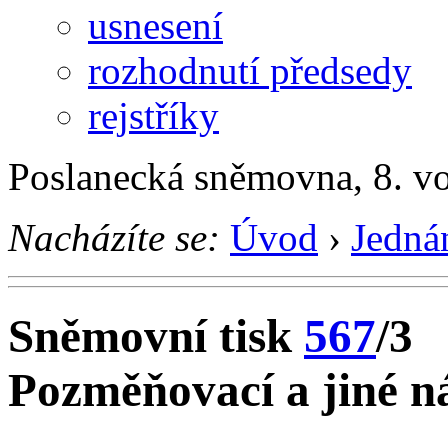
usnesení
rozhodnutí předsedy
rejstříky
Poslanecká sněmovna, 8. v
Nacházíte se:
Úvod
›
Jedná
Sněmovní tisk
567
/3
Pozměňovací a jiné ná