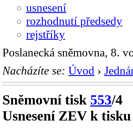
usnesení
rozhodnutí předsedy
rejstříky
Poslanecká sněmovna, 8. v
Nacházíte se:
Úvod
›
Jedná
Sněmovní tisk
553
/4
Usnesení ZEV k tisku