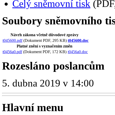
Celý sněmovní tisk
(PDF,
Soubory sněmovního ti
Návrh zákona včetně důvodové zprávy
t045600.pdf
(Dokument PDF, 295 KB)
t045600.doc
Platné znění s vyznačením změn
t0456a0.pdf
(Dokument PDF, 172 KB)
t0456a0.doc
Rozesláno poslancům
5. dubna 2019 v 14:00
Hlavní menu