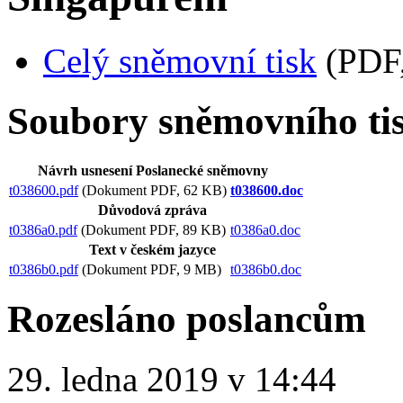
Celý sněmovní tisk
(PDF,
Soubory sněmovního ti
Návrh usnesení Poslanecké sněmovny
t038600.pdf
(Dokument PDF, 62 KB)
t038600.doc
Důvodová zpráva
t0386a0.pdf
(Dokument PDF, 89 KB)
t0386a0.doc
Text v českém jazyce
t0386b0.pdf
(Dokument PDF, 9 MB)
t0386b0.doc
Rozesláno poslancům
29. ledna 2019 v 14:44