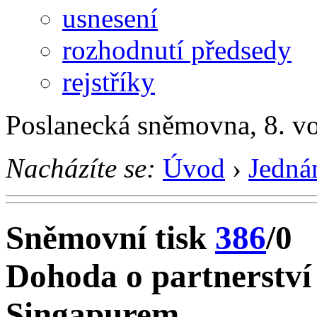
usnesení
rozhodnutí předsedy
rejstříky
Poslanecká sněmovna, 8. v
Nacházíte se:
Úvod
›
Jedná
Sněmovní tisk
386
/0
Dohoda o partnerství
Singapurem