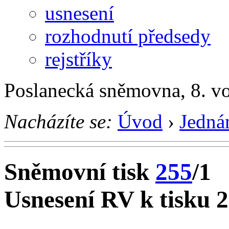
usnesení
rozhodnutí předsedy
rejstříky
Poslanecká sněmovna, 8. v
Nacházíte se:
Úvod
›
Jedná
Sněmovní tisk
255
/1
Usnesení RV k tisku 