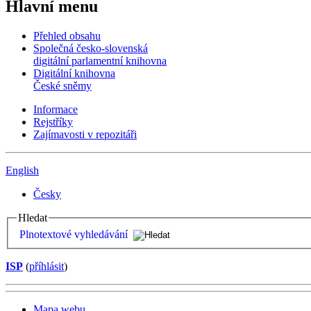
Hlavní menu
Přehled obsahu
Společná česko-slovenská
digitální parlamentní knihovna
Digitální knihovna
České sněmy
Informace
Rejstříky
Zajímavosti v repozitáři
English
Česky
Hledat
Plnotextové vyhledávání
ISP
(
příhlásit
)
Mapa webu