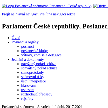
Přejít na hlavní navigaci
Přejít na navigaci sekce
Parlament České republiky, Poslane
Úvod
Poslanci a orgány
poslanci
poslanecké kluby
výbory, komise a delegace
Jednání a dokumenty
navržený pořad schůze
schválený pořad schůze
stenoprotokoly
sněmovní tisky
ústní interpelace
hlasování
usnesení
rozhodnutí předsedy
rejstříky
Poslanecká sněmovna, 8. volební období, 2017-2021