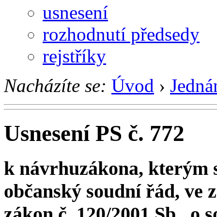
usnesení
rozhodnutí předsedy
rejstříky
Nacházíte se:
Úvod
›
Jedná
Usnesení PS č. 772
k návrhuzákona, kterým s
občanský soudní řád, ve z
zákon č. 120/2001 Sb., o 