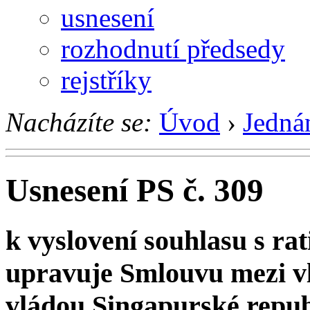
usnesení
rozhodnutí předsedy
rejstříky
Nacházíte se:
Úvod
›
Jedná
Usnesení PS č. 309
k vyslovení souhlasu s rat
upravuje Smlouvu mezi v
vládou Singapurské repub