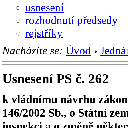
usnesení
rozhodnutí předsedy
rejstříky
Nacházíte se:
Úvod
›
Jedná
Usnesení PS č. 262
k vládnímu návrhu zákona
146/2002 Sb., o Státní ze
inspekci a o změně někter