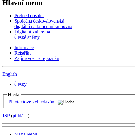
Hlavní menu
Přehled obsahu
Společná česko-slovenská
digitální parlamentní knihovna
Digitální knihovna
České sněmy
Informace
Rejstříky
Zajímavosti v repozitáři
English
Česky
Hledat
Plnotextové vyhledávání
ISP
(
příhlásit
)
Mapa webu