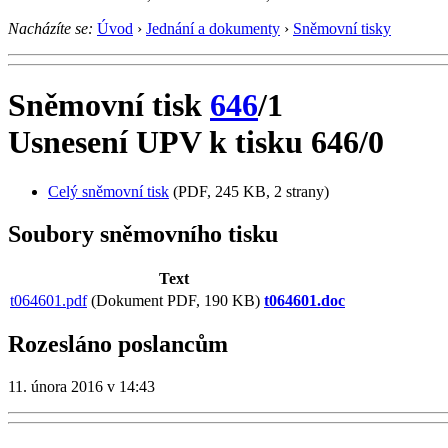
Nacházíte se:
Úvod
›
Jednání a dokumenty
›
Sněmovní tisky
Sněmovní tisk
646
/1
Usnesení UPV k tisku 646/0
Celý sněmovní tisk
(PDF, 245 KB, 2 strany)
Soubory sněmovního tisku
Text
t064601.pdf
(Dokument PDF, 190 KB)
t064601.doc
Rozesláno poslancům
11. února 2016 v 14:43