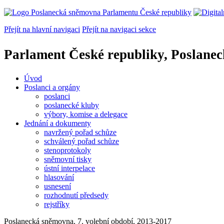
Přejít na hlavní navigaci
Přejít na navigaci sekce
Parlament České republiky, Poslane
Úvod
Poslanci a orgány
poslanci
poslanecké kluby
výbory, komise a delegace
Jednání a dokumenty
navržený pořad schůze
schválený pořad schůze
stenoprotokoly
sněmovní tisky
ústní interpelace
hlasování
usnesení
rozhodnutí předsedy
rejstříky
Poslanecká sněmovna, 7. volební období, 2013-2017