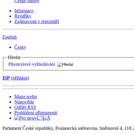
České sněmy
Informace
Rejstříky
Zajímavosti v repozitáři
English
Česky
Hledat
Plnotextové vyhledávání
ISP
(
příhlásit
)
Mapa webu
Nápověda
Odběr RSS
Prohlášení přístupnosti
Parlament České republiky, Poslanecká sněmovna, Sněmovní 4, 118 2