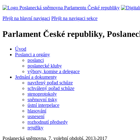
Přejít na hlavní navigaci
Přejít na navigaci sekce
Parlament České republiky, Poslane
Úvod
Poslanci a orgány
poslanci
poslanecké kluby
výbory, komise a delegace
Jednání a dokumenty
navržený pořad schůze
schválený pořad schůze
stenoprotokoly
sněmovní tisky
ústní interpelace
hlasování
usnesení
rozhodnutí předsedy
rejstříky
Poslanecká sněmovna, 7. volební období, 2013-2017