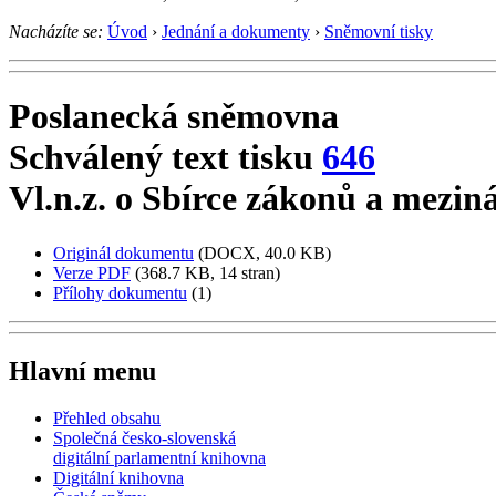
Nacházíte se:
Úvod
›
Jednání a dokumenty
›
Sněmovní tisky
Poslanecká sněmovna
Schválený text tisku
646
Vl.n.z. o Sbírce zákonů a mezi
Originál dokumentu
(DOCX, 40.0 KB)
Verze PDF
(368.7 KB, 14 stran)
Přílohy dokumentu
(1)
Hlavní menu
Přehled obsahu
Společná česko-slovenská
digitální parlamentní knihovna
Digitální knihovna