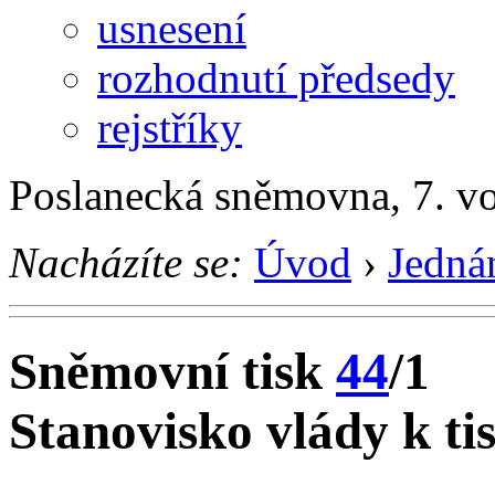
usnesení
rozhodnutí předsedy
rejstříky
Poslanecká sněmovna, 7. v
Nacházíte se:
Úvod
›
Jedná
Sněmovní tisk
44
/1
Stanovisko vlády k ti