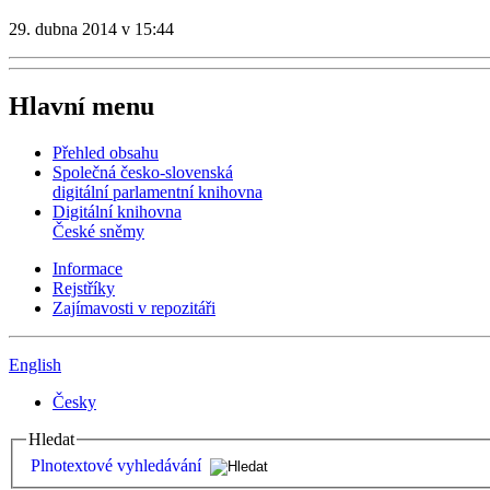
29. dubna 2014 v 15:44
Hlavní menu
Přehled obsahu
Společná česko-slovenská
digitální parlamentní knihovna
Digitální knihovna
České sněmy
Informace
Rejstříky
Zajímavosti v repozitáři
English
Česky
Hledat
Plnotextové vyhledávání