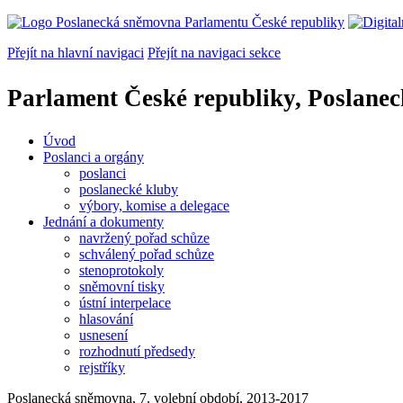
Přejít na hlavní navigaci
Přejít na navigaci sekce
Parlament České republiky, Poslane
Úvod
Poslanci a orgány
poslanci
poslanecké kluby
výbory, komise a delegace
Jednání a dokumenty
navržený pořad schůze
schválený pořad schůze
stenoprotokoly
sněmovní tisky
ústní interpelace
hlasování
usnesení
rozhodnutí předsedy
rejstříky
Poslanecká sněmovna, 7. volební období, 2013-2017