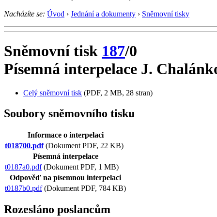
Nacházíte se:
Úvod
›
Jednání a dokumenty
›
Sněmovní tisky
Sněmovní tisk
187
/0
Písemná interpelace J. Chalánk
Celý sněmovní tisk
(PDF, 2 MB, 28 stran)
Soubory sněmovního tisku
Informace o interpelaci
t018700.pdf
(Dokument PDF, 22 KB)
Písemná interpelace
t0187a0.pdf
(Dokument PDF, 1 MB)
Odpověď na písemnou interpelaci
t0187b0.pdf
(Dokument PDF, 784 KB)
Rozesláno poslancům