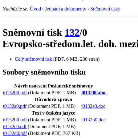
Nacházíte se:
Úvod
›
Jednání a dokumenty
›
Sněmovní tisky
Sněmovní tisk
132
/0
Evropsko-středom.let. doh. mezi 
Celý sněmovní tisk
(PDF, 6 MB, 230 stran)
Soubory sněmovního tisku
Návrh usnesení Poslanecké sněmovny
t013200.pdf
(Dokument PDF, 1 MB)
t013200.doc
Důvodová zpráva
t0132a0.pdf
(Dokument PDF, 1 MB)
t0132a0.doc
Text v českém jazyce
t0132b0.pdf
(Dokument PDF, 1 MB)
t0132b0.doc
t0132c0.pdf
(Dokument PDF, 1 MB)
t0132d0.pdf
(Dokument PDF, 767 KB)