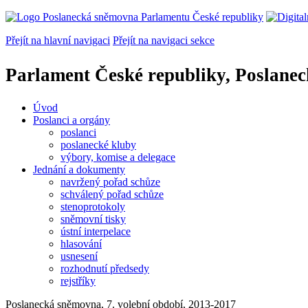
Přejít na hlavní navigaci
Přejít na navigaci sekce
Parlament České republiky, Poslane
Úvod
Poslanci a orgány
poslanci
poslanecké kluby
výbory, komise a delegace
Jednání a dokumenty
navržený pořad schůze
schválený pořad schůze
stenoprotokoly
sněmovní tisky
ústní interpelace
hlasování
usnesení
rozhodnutí předsedy
rejstříky
Poslanecká sněmovna, 7. volební období, 2013-2017