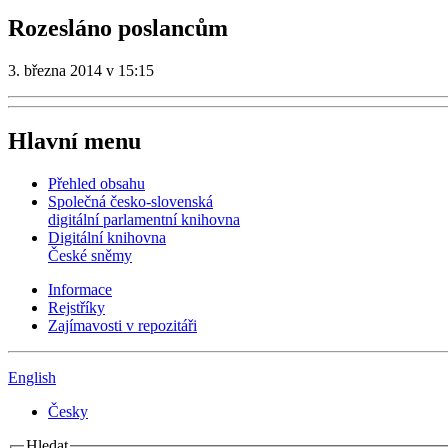
Rozesláno poslancům
3. března 2014 v 15:15
Hlavní menu
Přehled obsahu
Společná česko-slovenská
digitální parlamentní knihovna
Digitální knihovna
České sněmy
Informace
Rejstříky
Zajímavosti v repozitáři
English
Česky
Hledat