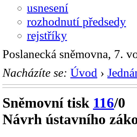
usnesení
rozhodnutí předsedy
rejstříky
Poslanecká sněmovna, 7. v
Nacházíte se:
Úvod
›
Jedná
Sněmovní tisk
116
/0
Návrh ústavního záko