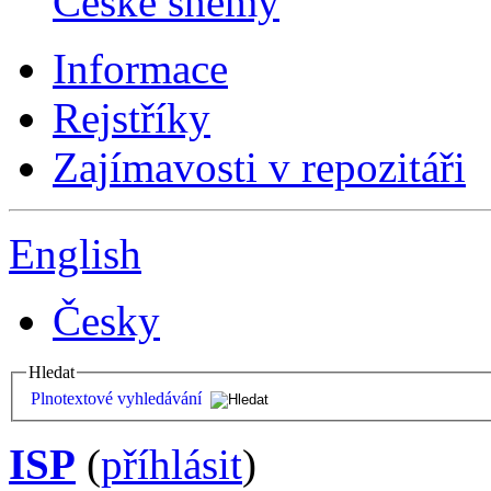
České sněmy
Informace
Rejstříky
Zajímavosti v repozitáři
English
Česky
Hledat
Plnotextové vyhledávání
ISP
(
příhlásit
)