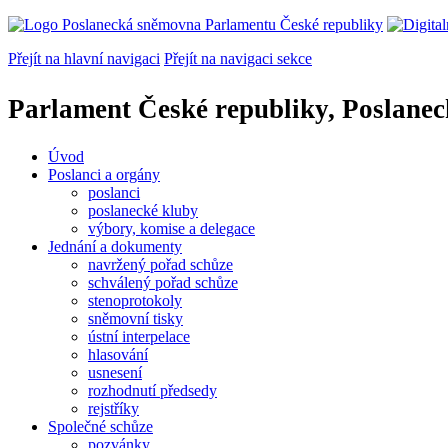
Přejít na hlavní navigaci
Přejít na navigaci sekce
Parlament České republiky, Poslane
Úvod
Poslanci a orgány
poslanci
poslanecké kluby
výbory, komise a delegace
Jednání a dokumenty
navržený pořad schůze
schválený pořad schůze
stenoprotokoly
sněmovní tisky
ústní interpelace
hlasování
usnesení
rozhodnutí předsedy
rejstříky
Společné schůze
pozvánky