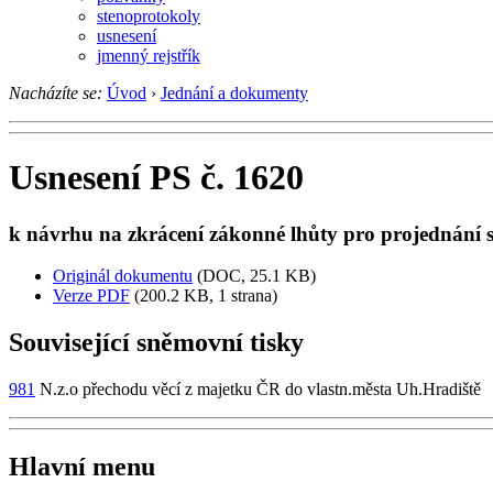
stenoprotokoly
usnesení
jmenný rejstřík
Nacházíte se:
Úvod
›
Jednání a dokumenty
Usnesení PS č. 1620
k návrhu na zkrácení zákonné lhůty pro projednání 
Originál dokumentu
(DOC, 25.1 KB)
Verze PDF
(200.2 KB, 1 strana)
Související sněmovní tisky
981
N.z.o přechodu věcí z majetku ČR do vlastn.města Uh.Hradiště
Hlavní menu