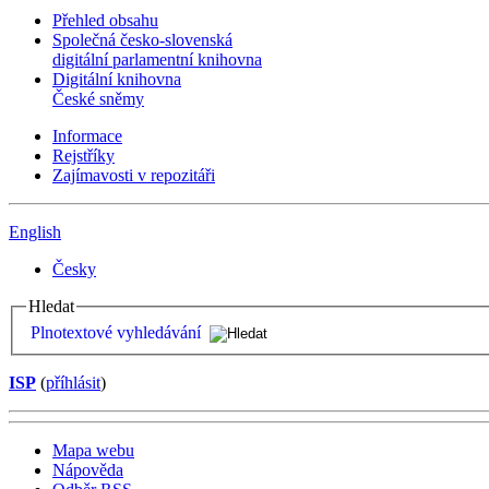
Přehled obsahu
Společná česko-slovenská
digitální parlamentní knihovna
Digitální knihovna
České sněmy
Informace
Rejstříky
Zajímavosti v repozitáři
English
Česky
Hledat
Plnotextové vyhledávání
ISP
(
příhlásit
)
Mapa webu
Nápověda