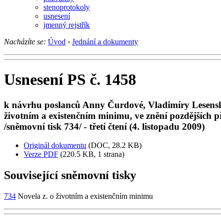
stenoprotokoly
usnesení
jmenný rejstřík
Nacházíte se:
Úvod
›
Jednání a dokumenty
Usnesení PS č. 1458
k návrhu poslanců Anny Čurdové, Vladimíry Lesenské
životním a existenčním minimu, ve znění pozdějších p
/sněmovní tisk 734/ - třetí čtení (4. listopadu 2009)
Originál dokumentu
(DOC, 28.2 KB)
Verze PDF
(220.5 KB, 1 strana)
Související sněmovní tisky
734
Novela z. o životním a existenčním minimu