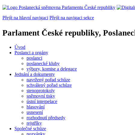
Přejít na hlavní navigaci
Přejít na navigaci sekce
Parlament České republiky, Poslane
Úvod
Poslanci a orgány
poslanci
poslanecké kluby
výbory, komise a delegace
Jednání a dokumenty
navržený pořad schůze
schválený pořad schůze
stenoprotokoly
sněmovní tisky
ústní interpelace
hlasování
usnesení
rozhodnutí předsedy
rejstříky
Společné schůze
pozvánky