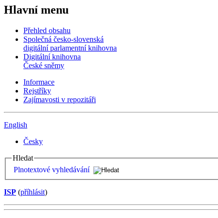
Hlavní menu
Přehled obsahu
Společná česko-slovenská
digitální parlamentní knihovna
Digitální knihovna
České sněmy
Informace
Rejstříky
Zajímavosti v repozitáři
English
Česky
Hledat
Plnotextové vyhledávání
ISP
(
příhlásit
)